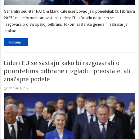
Generalni sekretar NATO-a Mark Rute učestvovao je u ponedeljak (3. februara
2025.) na neformalnom sastanku lidera EU u Briselu na kojem se
razgovaralo o evropskoj odbrani. Tokom sastanka generalni sekretar je
istakao …
Detaljnije...
Lideri EU se sastaju kako bi razgovarali o
prioritetima odbrane i izgladili preostale, ali
značajne podele
februar 3, 2025