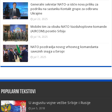
Generalni sekretar NATO-a ističe novu priliku za
podršku na sastanku Kontakt grupe za odbranu
Ukrajine
jul 22, 2025
Mobilni tim za obuku NATO Vazduhoplovne komande
(AIRCOM) posetio Srbiju
jul 14, 2025
NATO pozdravlja novog vrhovnog komandanta
saveznih snaga u Evropi
jul 7, 2025
Popularni tekstovi
U avgustu vojne vežbe Srbije i Rusije
jun 5, 2018