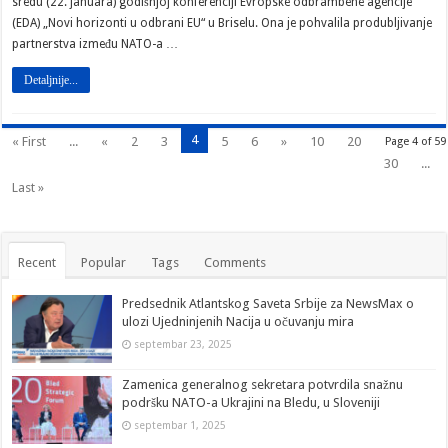
sredu (22. januara) godišnjoj konferenciji Evropske odbrambene agencije
(EDA) „Novi horizonti u odbrani EU“ u Briselu. Ona je pohvalila produbljivanje
partnerstva između NATO-a …
Detaljnije...
4
« First
...
«
2
3
5
6
»
10
20
Page 4 of 59
30
...
Last »
Recent
Popular
Tags
Comments
Predsednik Atlantskog Saveta Srbije za NewsMax o
ulozi Ujedninjenih Nacija u očuvanju mira
septembar 23, 2025
Zamenica generalnog sekretara potvrdila snažnu
podršku NATO-a Ukrajini na Bledu, u Sloveniji
septembar 1, 2025