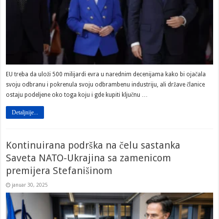
EU treba da uloži 500 milijardi evra u narednim decenijama kako bi ojačala
svoju odbranu i pokrenula svoju odbrambenu industriju, ali države članice
ostaju podeljene oko toga koju i gde kupiti ključnu …
Detaljnije...
Kontinuirana podrška na čelu sastanka
Saveta NATO-Ukrajina sa zamenicom
premijera Stefanišinom
januar 30, 2025