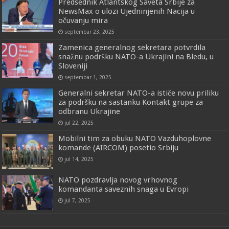
Predsednik Atlantskog Saveta Srbije za
NewsMax o ulozi Ujedninjenih Nacija u
očuvanju mira
septembar 23, 2025
Zamenica generalnog sekretara potvrdila
snažnu podršku NATO-a Ukrajini na Bledu, u
Sloveniji
septembar 1, 2025
Generalni sekretar NATO-a ističe novu priliku
za podršku na sastanku Kontakt grupe za
odbranu Ukrajine
jul 22, 2025
Mobilni tim za obuku NATO Vazduhoplovne
komande (AIRCOM) posetio Srbiju
jul 14, 2025
NATO pozdravlja novog vrhovnog
komandanta saveznih snaga u Evropi
jul 7, 2025