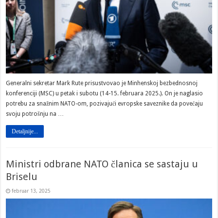
Generalni sekretar Mark Rute prisustvovao je Minhenskoj bezbednosnoj
konferenciji (MSC) u petak i subotu (14-15. februara 2025.). On je naglasio
potrebu za snažnim NATO-om, pozivajući evropske saveznike da povećaju
svoju potrošnju na …
Detaljnije...
Ministri odbrane NATO članica se sastaju u
Briselu
februar 13, 2025