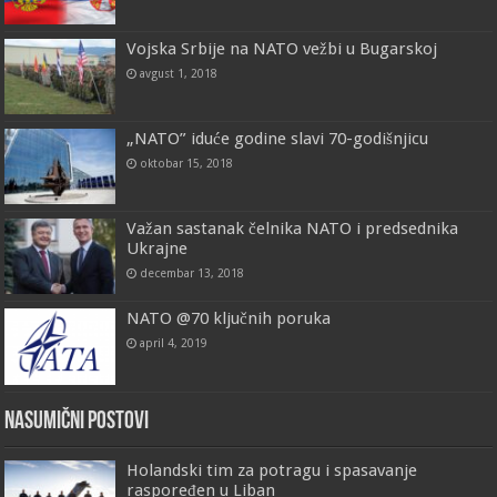
Vojska Srbije na NATO vežbi u Bugarskoj
avgust 1, 2018
„NATO” iduće godine slavi 70-godišnjicu
oktobar 15, 2018
Važan sastanak čelnika NATO i predsednika
Ukrajne
decembar 13, 2018
NATO @70 ključnih poruka
april 4, 2019
Nasumični postovi
Holandski tim za potragu i spasavanje
raspoređen u Liban