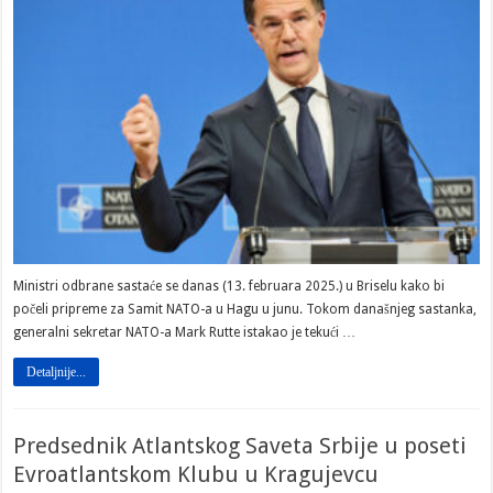
Ministri odbrane sastaće se danas (13. februara 2025.) u Briselu kako bi
počeli pripreme za Samit NATO-a u Hagu u junu. Tokom današnjeg sastanka,
generalni sekretar NATO-a Mark Rutte istakao je tekući …
Detaljnije...
Predsednik Atlantskog Saveta Srbije u poseti
Evroatlantskom Klubu u Kragujevcu