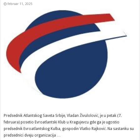
februar 11, 2025
Predsednik Atlantskog Saveta Srbije, Vladan Živulolović, je u petak (7.
februara) posetio Evroatlantski Klub u Kragujevcu gde ga je ugostio
predsednik Evroatlantskog Kulba, gospodin Vlatko Rajković. Na sastanku su
predsednici dveju organizacija …