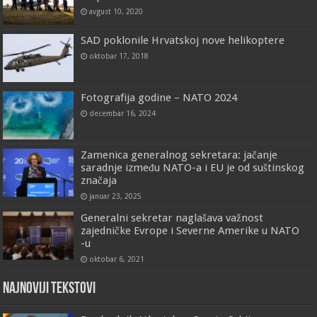
avgust 10, 2020
SAD poklonile Hrvatskoj nove helikoptere
oktobar 17, 2018
Fotografija godine – NATO 2024
decembar 16, 2024
Zamenica generalnog sekretara: jačanje
saradnje između NATO-a i EU je od suštinskog
značaja
januar 23, 2025
Generalni sekretar naglašava važnost
zajedničke Evrope i Severne Amerike u NATO
-u
oktobar 6, 2021
Najnoviji tekstovi