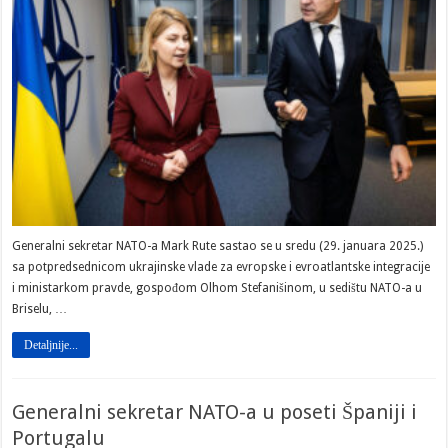
Generalni sekretar NATO-a Mark Rute sastao se u sredu (29. januara 2025.)
sa potpredsednicom ukrajinske vlade za evropske i evroatlantske integracije
i ministarkom pravde, gospođom Olhom Stefanišinom, u sedištu NATO-a u
Briselu, …
Detaljnije...
Generalni sekretar NATO-a u poseti Španiji i
Portugalu