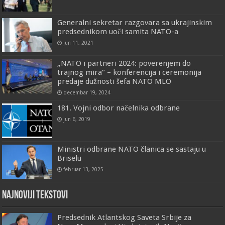
Generalni sekretar razgovara sa ukrajinskim
predsednikom uoči samita NATO-a
jun 11, 2021
„NATO i partneri 2024: poverenjem do
trajnog mira“ – konferencija i ceremonija
predaje dužnosti šefa NATO MLO
decembar 19, 2024
181. Vojni odbor načelnika odbrane
jun 6, 2019
Ministri odbrane NATO članica se sastaju u
Briselu
februar 13, 2025
Najnoviji tekstovi
Predsednik Atlantskog Saveta Srbije za