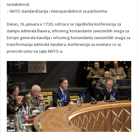
nestabilnosti
– NATO standardizacija i interoperabilnost sa partnerima
Danas, 16. januara u 17:30, održaće se zajednička konferencija za
štampu admirala Bauera, vrhovnog komandanta savezničkih snaga za
Evropu generala Kavolija i vrhovnog komandanta savezničkih snaga za
transformaciju admirala Vandiera. Konferencija za novinare će se
prenositi uživo na sajtu NATO-a.