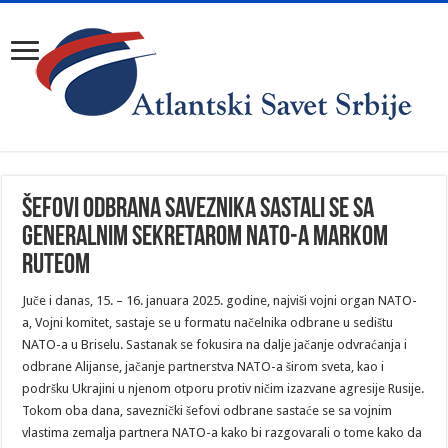
Šefovi odbrana saveznika sastali se sa
generalnim sekretarom NATO-a Markom
Ruteom
Juče i danas, 15. – 16. januara 2025. godine, najviši vojni organ NATO-
a, Vojni komitet, sastaje se u formatu načelnika odbrane u sedištu
NATO-a u Briselu. Sastanak se fokusira na dalje jačanje odvraćanja i
odbrane Alijanse, jačanje partnerstva NATO-a širom sveta, kao i
podršku Ukrajini u njenom otporu protiv ničim izazvane agresije Rusije.
Tokom oba dana, saveznički šefovi odbrane sastaće se sa vojnim
vlastima zemalja partnera NATO-a kako bi razgovarali o tome kako da