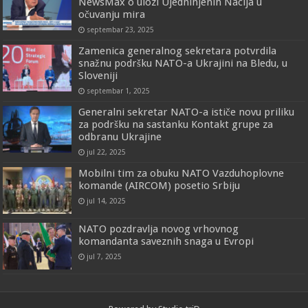
NewsMax o ulozi Ujedninjenih Nacija u
očuvanju mira
septembar 23, 2025
Zamenica generalnog sekretara potvrdila
snažnu podršku NATO-a Ukrajini na Bledu, u
Sloveniji
septembar 1, 2025
Generalni sekretar NATO-a ističe novu priliku
za podršku na sastanku Kontakt grupe za
odbranu Ukrajine
jul 22, 2025
Mobilni tim za obuku NATO Vazduhoplovne
komande (AIRCOM) posetio Srbiju
jul 14, 2025
NATO pozdravlja novog vrhovnog
komandanta saveznih snaga u Evropi
jul 7, 2025