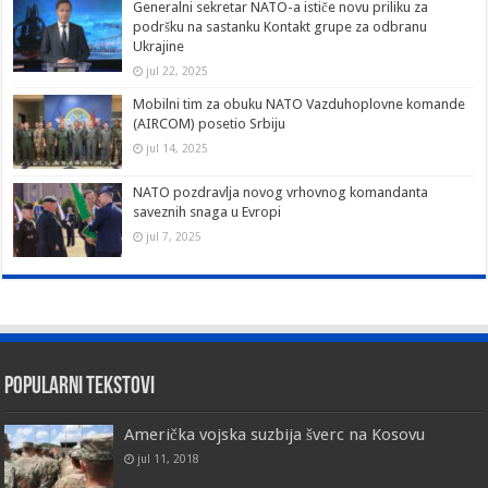
Generalni sekretar NATO-a ističe novu priliku za
podršku na sastanku Kontakt grupe za odbranu
Ukrajine
jul 22, 2025
Mobilni tim za obuku NATO Vazduhoplovne komande
(AIRCOM) posetio Srbiju
jul 14, 2025
NATO pozdravlja novog vrhovnog komandanta
saveznih snaga u Evropi
jul 7, 2025
Popularni tekstovi
Američka vojska suzbija šverc na Kosovu
jul 11, 2018