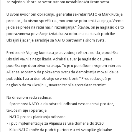
se zajedno izbore sa sveprisutnom nestabilnošću širom sveta.
U svom uvodnom obraćanju, generalni sekretar NATO-a Mark Rute je
preneo: „da bismo sprečili rat, moramo se pripremiti za njega. Vreme
je da se pređe na ratni način razmišljanja.“ Štaviše, on je naglasio da to
podrazumeva povećanje izdataka za odbranu, nastavak podrške
Ukrajini i jačanje saradnje sa NATO partnerima širom sveta.
Predsednik Vojnog komiteta je u uvodnoj reči izrazio da je podrška
Ukrajini važnija nego ikada. Admiral Bauer je naglasio da „Naša
podrška nije dobrotvorna akcija. To je u političkom i vojnom interesu
Alijanse. Moramo da pokažemo svetu da demokratija može i da će
pobediti. I za tu demokratiju se vredi boriti.” Predsedavajući je
naglasio da za Ukrajinu „suverenitet nije apstraktan termin“.
Na dnevnom redu sednice:
– Spremnost NATO-a da odvrati i odbrani evroatlantski prostor,
tekuće misije i operacije
– NATO proces planiranja odbrane:
– i put implementacije za Alijansu sa više domena do 2030.
– Kako NATO može da podrži partnere u eri sveopšte globalne