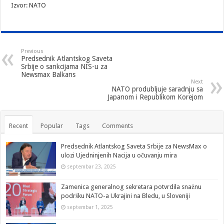
Izvor: NATO
Previous
Predsednik Atlantskog Saveta
Srbije o sankcijama NIS-u za
Newsmax Balkans
Next
NATO produbljuje saradnju sa
Japanom i Republikom Korejom
Recent
Popular
Tags
Comments
Predsednik Atlantskog Saveta Srbije za NewsMax o
ulozi Ujedninjenih Nacija u očuvanju mira
septembar 23, 2025
Zamenica generalnog sekretara potvrdila snažnu
podršku NATO-a Ukrajini na Bledu, u Sloveniji
septembar 1, 2025