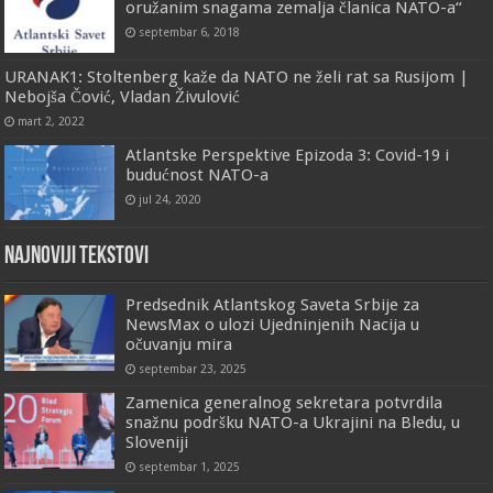
oružanim snagama zemalja članica NATO-a“
septembar 6, 2018
URANAK1: Stoltenberg kaže da NATO ne želi rat sa Rusijom |
Nebojša Čović, Vladan Živulović
mart 2, 2022
Atlantske Perspektive Epizoda 3: Covid-19 i
budućnost NATO-a
jul 24, 2020
Najnoviji tekstovi
Predsednik Atlantskog Saveta Srbije za
NewsMax o ulozi Ujedninjenih Nacija u
očuvanju mira
septembar 23, 2025
Zamenica generalnog sekretara potvrdila
snažnu podršku NATO-a Ukrajini na Bledu, u
Sloveniji
septembar 1, 2025