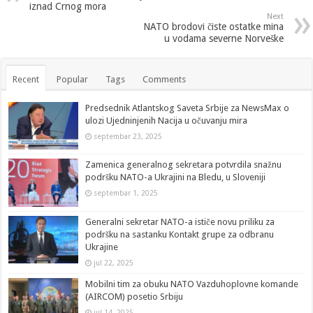
iznad Crnog mora
Next
NATO brodovi čiste ostatke mina
u vodama severne Norveške
Recent
Popular
Tags
Comments
Predsednik Atlantskog Saveta Srbije za NewsMax o
ulozi Ujedninjenih Nacija u očuvanju mira
septembar 23, 2025
Zamenica generalnog sekretara potvrdila snažnu
podršku NATO-a Ukrajini na Bledu, u Sloveniji
septembar 1, 2025
Generalni sekretar NATO-a ističe novu priliku za
podršku na sastanku Kontakt grupe za odbranu
Ukrajine
jul 22, 2025
Mobilni tim za obuku NATO Vazduhoplovne komande
(AIRCOM) posetio Srbiju
jul 14, 2025