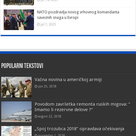
NATO pozdravlja novog vrhovnog komandanta
saveznih snaga u Evropi
jul 7, 2025
Popularni tekstovi
Važna novina u američkoj armiji
jun 25, 2018
Povodom završetka remonta ruskih migova: “
Imamo li rezervne delove ?“
avgust 22, 2018
„Spoj trozubca 2018” opravdava očekivanja
novembar 1, 2018