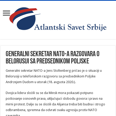
Generalni sekretar NATO-a razgovara o
Belorusiji sa predsednikom Poljske
Generalni sekretar NATO-a Jens Stoltenberg pričao je o situaciji u
Belorusiji u telefonskom razgovoru sa predsednikom Poljske
Andrzejem Dudom u utorak (18. avgusta 2020.).
Dvojica lidera složili su se da Minsk mora pokazati potpuno
poštovanje osnovnih prava, uključujući slobodu govora i pravo na
mirni protest. Dalje su se složili da Alijansa treba biti budna i strogo
odbrambena, spremna da odvrati svaku agresiju protiv NATO
saveznika.