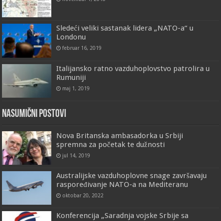
Sledeći veliki sastanak lidera „NATO-a“ u
Londonu
februar 16, 2019
Italijansko ratno vazduhoplovstvo patrolira u
Rumuniji
maj 1, 2019
Nasumični postovi
Nova Britanska ambasadorka u Srbiji
spremna za početak te dužnosti
jul 14, 2019
Australijske vazduhoplovne snage završavaju
raspoređivanje NATO-a na Mediteranu
oktobar 20, 2022
Konferencija „Saradnja vojske Srbije sa