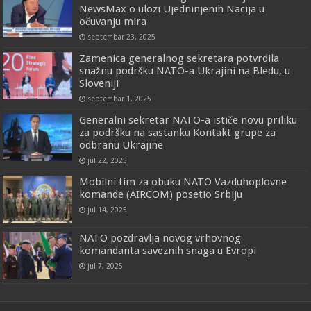
NewsMax o ulozi Ujedninjenih Nacija u
očuvanju mira
septembar 23, 2025
Zamenica generalnog sekretara potvrdila
snažnu podršku NATO-a Ukrajini na Bledu, u
Sloveniji
septembar 1, 2025
Generalni sekretar NATO-a ističe novu priliku
za podršku na sastanku Kontakt grupe za
odbranu Ukrajine
jul 22, 2025
Mobilni tim za obuku NATO Vazduhoplovne
komande (AIRCOM) posetio Srbiju
jul 14, 2025
NATO pozdravlja novog vrhovnog
komandanta saveznih snaga u Evropi
jul 7, 2025