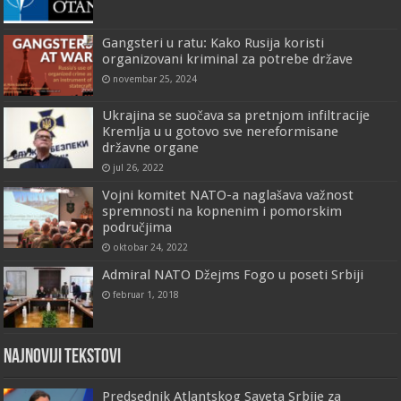
Gangsteri u ratu: Kako Rusija koristi
organizovani kriminal za potrebe države
novembar 25, 2024
Ukrajina se suočava sa pretnjom infiltracije
Kremlja u u gotovo sve nereformisane
državne organe
jul 26, 2022
Vojni komitet NATO-a naglašava važnost
spremnosti na kopnenim i pomorskim
područjima
oktobar 24, 2022
Admiral NATO Džejms Fogo u poseti Srbiji
februar 1, 2018
Najnoviji tekstovi
Predsednik Atlantskog Saveta Srbije za