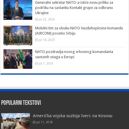
Generalni sekretar NATO-a ističe novu priliku za
podršku na sastanku Kontakt grupe za odbranu
Ukrajine
jul 22, 2025
Mobilni tim za obuku NATO Vazduhoplovne komande
(AIRCOM) posetio Srbiju
jul 14, 2025
NATO pozdravlja novog vrhovnog komandanta
saveznih snaga u Evropi
jul 7, 2025
Popularni tekstovi
Američka vojska suzbija šverc na Kosovu
jul 11, 2018