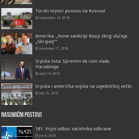
Turski vojnici ponovo na Kosovu!
septembar 14, 2018
Amerika: „Nove sankcije Rusiji zbog slučaja
„Skripalj”“
novembar 17, 2018
Srpska lista: Spremni da ruše vladu
Haradinaja
mart 14, 2019
Srpska i američka vojska na zajedničkoj vežbi
maj 15, 2019
Nasumični postovi
181. Vojni odbor načelnika odbrane
jun 6, 2019