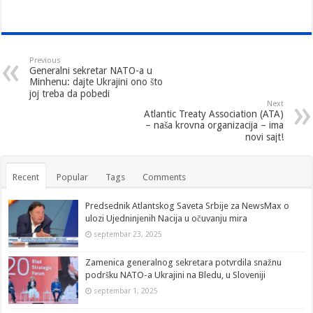
Previous
Generalni sekretar NATO-a u
Minhenu: dajte Ukrajini ono što
joj treba da pobedi
Next
Atlantic Treaty Association (ATA)
– naša krovna organizacija – ima
novi sajt!
Recent
Popular
Tags
Comments
Predsednik Atlantskog Saveta Srbije za NewsMax o
ulozi Ujedninjenih Nacija u očuvanju mira
septembar 23, 2025
Zamenica generalnog sekretara potvrdila snažnu
podršku NATO-a Ukrajini na Bledu, u Sloveniji
septembar 1, 2025