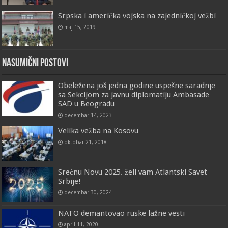
Srpska i američka vojska na zajedničkoj vežbi
maj 15, 2019
Nasumični postovi
Obeležena još jedna godine uspešne saradnje
sa Sekcijom za javnu diplomatiju Ambasade
SAD u Beogradu
decembar 14, 2023
Velika vežba na Kosovu
oktobar 21, 2018
Srećnu Novu 2025. želi vam Atlantski Savet
Srbije!
decembar 30, 2024
NATO demantovao ruske lažne vesti
april 11, 2020