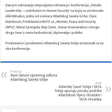
Dan pre održavanja simpozijuma održana je i konferencija „Female
Leadership – contribution to Human Security“ na kojoj su učestvovale
Aliki Mitsakos, jedna od osnivača Atlantskog Saveta Grčke, Clare
Hutchinson, Predstavnica NATO za „Women, Peace and Security
(WPS)“, Maria Syrengela, May Zanni , Danac Koumanakou i mnoge
druge žene iz sveta bezbednosti, diplomatije i politike.
Predstavnice i predstavnici Atlantskog Saveta Srbije učestvovali su na
obe konferencije.
Previous
Novi članovi Upravnog odbora
Atlantskog Saveta Srbije
Next
Atlantski Savet Srbije i YATA
Srbija upućuju poruku podrške
Atlantskom Vijeću Hrvatske i
YATA Hrvatska