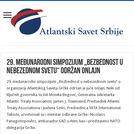
29. međunarodni simpozijum „Bezbednost u
nebezednom svetu“ održan onlajn
29. međunarodni simpozijum „Bezbednost u nebezednom svetu“ u
organizaciji Atlantskog Saveta Grčke održan je juče onlajn. Neki od
ključnih govornika su bili Monika Begović, Generalna sekretarka
Atlantic Treaty Association; James J. Townsend, Predsednik Atlantic
Treaty Associationa i Juxhina Sotiri, Predsednica YATA International.
Takođe, učestvovali su i ministar odbrane Grčke- Nicolaos
Panagiotopoulos, ambasador SAD u Atini, kao i predstavnici NATO
delegacija Grčke.