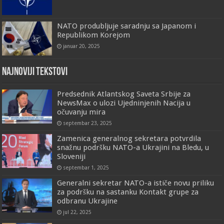
NATO produbljuje saradnju sa Japanom i
Republikom Korejom
januar 20, 2025
Najnoviji tekstovi
Predsednik Atlantskog Saveta Srbije za
NewsMax o ulozi Ujedninjenih Nacija u
očuvanju mira
septembar 23, 2025
Zamenica generalnog sekretara potvrdila
snažnu podršku NATO-a Ukrajini na Bledu, u
Sloveniji
septembar 1, 2025
Generalni sekretar NATO-a ističe novu priliku
za podršku na sastanku Kontakt grupe za
odbranu Ukrajine
jul 22, 2025