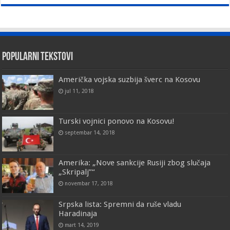
Popularni tekstovi
Američka vojska suzbija šverc na Kosovu
jul 11, 2018
Turski vojnici ponovo na Kosovu!
septembar 14, 2018
Amerika: „Nove sankcije Rusiji zbog slučaja
„Skripalj”“
novembar 17, 2018
Srpska lista: Spremni da ruše vladu
Haradinaja
mart 14, 2019