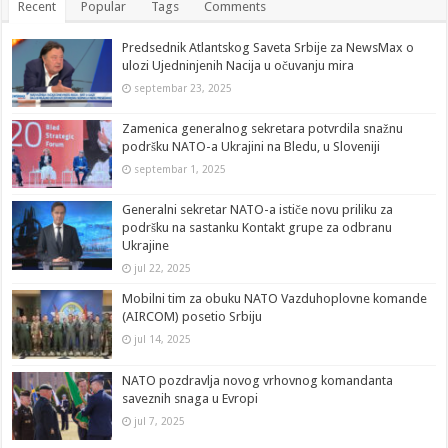
Recent
Popular
Tags
Comments
Predsednik Atlantskog Saveta Srbije za NewsMax o
ulozi Ujedninjenih Nacija u očuvanju mira
septembar 23, 2025
Zamenica generalnog sekretara potvrdila snažnu
podršku NATO-a Ukrajini na Bledu, u Sloveniji
septembar 1, 2025
Generalni sekretar NATO-a ističe novu priliku za
podršku na sastanku Kontakt grupe za odbranu
Ukrajine
jul 22, 2025
Mobilni tim za obuku NATO Vazduhoplovne komande
(AIRCOM) posetio Srbiju
jul 14, 2025
NATO pozdravlja novog vrhovnog komandanta
saveznih snaga u Evropi
jul 7, 2025