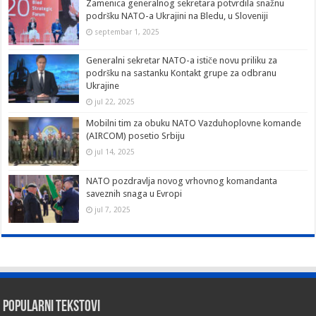
Zamenica generalnog sekretara potvrdila snažnu
podršku NATO-a Ukrajini na Bledu, u Sloveniji
septembar 1, 2025
Generalni sekretar NATO-a ističe novu priliku za
podršku na sastanku Kontakt grupe za odbranu
Ukrajine
jul 22, 2025
Mobilni tim za obuku NATO Vazduhoplovne komande
(AIRCOM) posetio Srbiju
jul 14, 2025
NATO pozdravlja novog vrhovnog komandanta
saveznih snaga u Evropi
jul 7, 2025
Popularni tekstovi