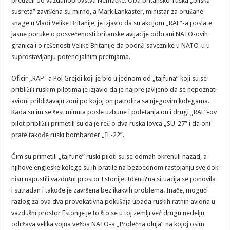
preuzeli od vazduhoplovstva Nemačke. Oba britansko-ruska „bliska
susreta” završena su mirno, a Mark Lankaster, ministar za oružane
snage u Vladi Velike Britanije, je izjavio da su akcijom „RAF”-a poslate
jasne poruke o posvećenosti britanske avijacije odbrani NATO-ovih
granica i o rešenosti Velike Britanije da podrži saveznike u NATO-u u
suprostavljanju potencijalnim pretnjama.
Oficir „RAF”-a Pol Grejdi koji je bio u jednom od „tajfuna” koji su se
približili ruskim pilotima je izjavio da je najpre javljeno da se nepoznati
avioni približavaju zoni po kojoj on patrolira sa njegovim kolegama.
Kada su im se šest minuta posle uzbune i poletanja on i drugi „RAF”-ov
pilot približili primetili su da je reč o dva ruska lovca „SU-27” i da oni
prate takođe ruski bombarder „IL-22”.
Čim su primetili „tajfune” ruski piloti su se odmah okrenuli nazad, a
njihove engleske kolege su ih pratile na bezbednom rastojanju sve dok
nisu napustili vazdušni prostor Estonije. Identična situacija se ponovila
i sutradan i takođe je završena bez ikakvih problema. Inače, mogući
razlog za ova dva provokativna pokušaja upada ruskih ratnih aviona u
vazdušni prostor Estonije je to što se u toj zemlji već drugu nedelju
održava velika vojna vežba NATO-a „Prolećna oluja” na kojoj osim