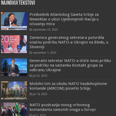
Najnoviji tekstovi
Predsednik Atlantskog Saveta Srbije za
NewsMax o ulozi Ujedninjenih Nacija u
očuvanju mira
septembar 23, 2025
Zamenica generalnog sekretara potvrdila
snažnu podršku NATO-a Ukrajini na Bledu, u
Sloveniji
septembar 1, 2025
Generalni sekretar NATO-a ističe novu priliku
za podršku na sastanku Kontakt grupe za
odbranu Ukrajine
jul 22, 2025
Mobilni tim za obuku NATO Vazduhoplovne
komande (AIRCOM) posetio Srbiju
jul 14, 2025
NATO pozdravlja novog vrhovnog
komandanta saveznih snaga u Evropi
jul 7, 2025