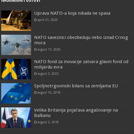
Nasumični postovi
Uprava NATO-a koja nikada ne spava
april 21, 2020
NATO saveznici obezbeđuju nebo iznad Crnog
mora
avgust 13, 2020
NATO fond za inovacije zatvara glavni fond od
milijardu evra
avgust 3, 2023
Spoljnotrgovinski bilans sa zemljama EU
avgust 10, 2018
Velika Britanija pojačava angažovanje na
Balkanu
avgust 3, 2018