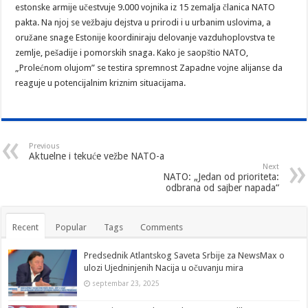
estonske armije učestvuje 9.000 vojnika iz 15 zemalja članica NATO
pakta. Na njoj se vežbaju dejstva u prirodi i u urbanim uslovima, a
oružane snage Estonije koordiniraju delovanje vazduhoplovstva te
zemlje, pešadije i pomorskih snaga. Kako je saopštio NATO,
„Prolećnom olujom” se testira spremnost Zapadne vojne alijanse da
reaguje u potencijalnim kriznim situacijama.
Previous
Aktuelne i tekuće vežbe NATO-a
Next
NATO: „Jedan od prioriteta:
odbrana od sajber napada“
Recent
Popular
Tags
Comments
Predsednik Atlantskog Saveta Srbije za NewsMax o
ulozi Ujedninjenih Nacija u očuvanju mira
septembar 23, 2025