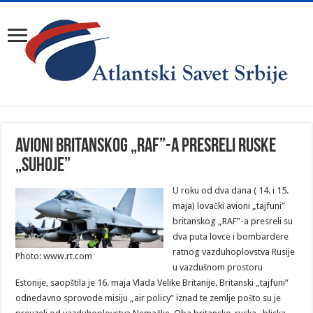
Avioni britanskog „Raf”-a presreli ruske
„Suhoje”
U roku od dva dana ( 14. i 15.
maja) lovački avioni „tajfuni”
britanskog „RAF”-a presreli su
dva puta lovce i bombardere
ratnog vazduhoplovstva Rusije
Photo: www.rt.com
u vazdušnom prostoru
Estonije, saopštila je 16. maja Vlada Velike Britanije. Britanski „tajfuni”
odnedavno sprovode misiju „air policy” iznad te zemlje pošto su je