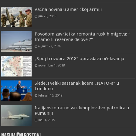
Važna novina u američkoj armiji
jun 25, 2018
Povodom završetka remonta ruskih migova: “
Imamo li rezervne delove ?“
avgust 22, 2018
„Spoj trozubca 2018” opravdava očekivanja
novembar 1, 2018
Sledeći veliki sastanak lidera „NATO-a“ u
Londonu
februar 16, 2019
Italijansko ratno vazduhoplovstvo patrolira u
Rumuniji
maj 1, 2019