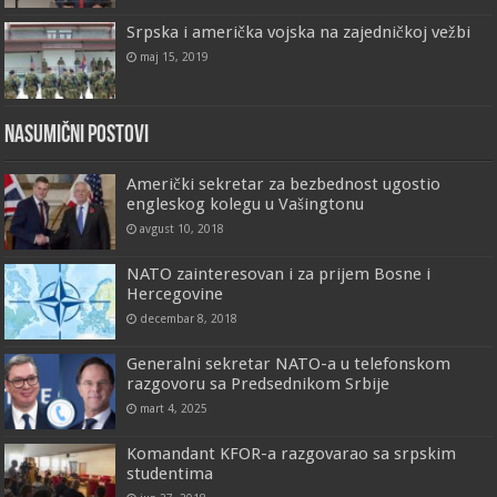
Srpska i američka vojska na zajedničkoj vežbi
maj 15, 2019
Nasumični postovi
Američki sekretar za bezbednost ugostio
engleskog kolegu u Vašingtonu
avgust 10, 2018
NATO zainteresovan i za prijem Bosne i
Hercegovine
decembar 8, 2018
Generalni sekretar NATO-a u telefonskom
razgovoru sa Predsednikom Srbije
mart 4, 2025
Komandant KFOR-a razgovarao sa srpskim
studentima