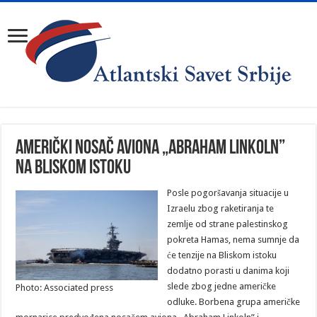
Američki nosač aviona „Abraham Linkoln”
na Bliskom istoku
Posle pogoršavanja situacije u
Izraelu zbog raketiranja te
zemlje od strane palestinskog
pokreta Hamas, nema sumnje da
će tenzije na Bliskom istoku
dodatno porasti u danima koji
slede zbog jedne američke
Photo: Associated press
odluke. Borbena grupa američke