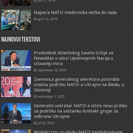
jun 27, 2018
Najveća NATO medicinska vežba do sada
april 16, 2019
Najnoviji tekstovi
Predsednik Atlantskog Saveta Srbije za
NewsMax o ulozi Ujedninjenih Nacija u
očuvanju mira
septembar 23, 2025
Zamenica generalnog sekretara potvrdila
snažnu podršku NATO-a Ukrajini na Bledu, u
Sloveniji
septembar 1, 2025
Generalni sekretar NATO-a ističe novu priliku
za podršku na sastanku Kontakt grupe za
odbranu Ukrajine
jul 22, 2025
Mobilni tim za obuku NATO Vazduhoplovne