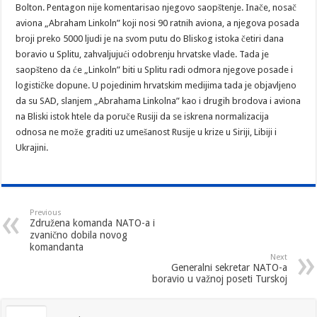
Bolton. Pentagon nije komentarisao njegovo saopštenje. Inače, nosač
aviona „Abraham Linkoln” koji nosi 90 ratnih aviona, a njegova posada
broji preko 5000 ljudi je na svom putu do Bliskog istoka četiri dana
boravio u Splitu, zahvaljujući odobrenju hrvatske vlade. Tada je
saopšteno da će „Linkoln” biti u Splitu radi odmora njegove posade i
logističke dopune. U pojedinim hrvatskim medijima tada je objavljeno
da su SAD, slanjem „Abrahama Linkolna” kao i drugih brodova i aviona
na Bliski istok htele da poruče Rusiji da se iskrena normalizacija
odnosa ne može graditi uz umešanost Rusije u krize u Siriji, Libiji i
Ukrajini.
Previous
Združena komanda NATO-a i
zvanično dobila novog
komandanta
Next
Generalni sekretar NATO-a
boravio u važnoj poseti Turskoj