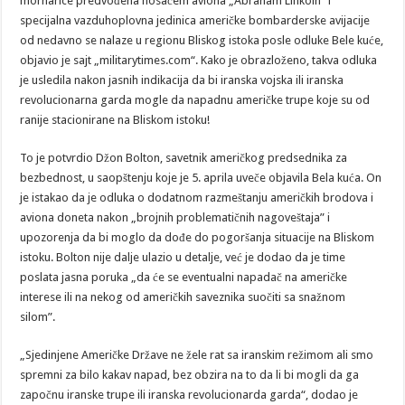
mornarice predvođena nosačem aviona „Abraham Linkoln” i
specijalna vazduhoplovna jedinica američke bombarderske avijacije
od nedavno se nalaze u regionu Bliskog istoka posle odluke Bele kuće,
objavio je sajt „militarytimes.com“. Kako je obrazloženo, takva odluka
je usledila nakon jasnih indikacija da bi iranska vojska ili iranska
revolucionarna garda mogle da napadnu američke trupe koje su od
ranije stacionirane na Bliskom istoku!
To je potvrdio Džon Bolton, savetnik američkog predsednika za
bezbednost, u saopštenju koje je 5. aprila uveče objavila Bela kuća. On
je istakao da je odluka o dodatnom razmeštanju američkih brodova i
aviona doneta nakon „brojnih problematičnih nagoveštaja” i
upozorenja da bi moglo da dođe do pogoršanja situacije na Bliskom
istoku. Bolton nije dalje ulazio u detalje, već je dodao da je time
poslata jasna poruka „da će se eventualni napadač na američke
interese ili na nekog od američkih saveznika suočiti sa snažnom
silom”.
„Sjedinjene Američke Države ne žele rat sa iranskim režimom ali smo
spremni za bilo kakav napad, bez obzira na to da li bi mogli da ga
započnu iranske trupe ili iranska revolucionarda garda“, dodao je