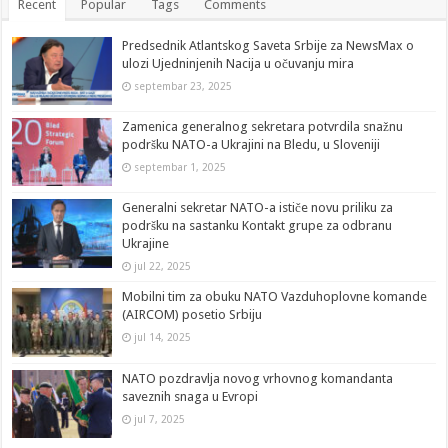
Recent
Popular
Tags
Comments
Predsednik Atlantskog Saveta Srbije za NewsMax o
ulozi Ujedninjenih Nacija u očuvanju mira
septembar 23, 2025
Zamenica generalnog sekretara potvrdila snažnu
podršku NATO-a Ukrajini na Bledu, u Sloveniji
septembar 1, 2025
Generalni sekretar NATO-a ističe novu priliku za
podršku na sastanku Kontakt grupe za odbranu
Ukrajine
jul 22, 2025
Mobilni tim za obuku NATO Vazduhoplovne komande
(AIRCOM) posetio Srbiju
jul 14, 2025
NATO pozdravlja novog vrhovnog komandanta
saveznih snaga u Evropi
jul 7, 2025