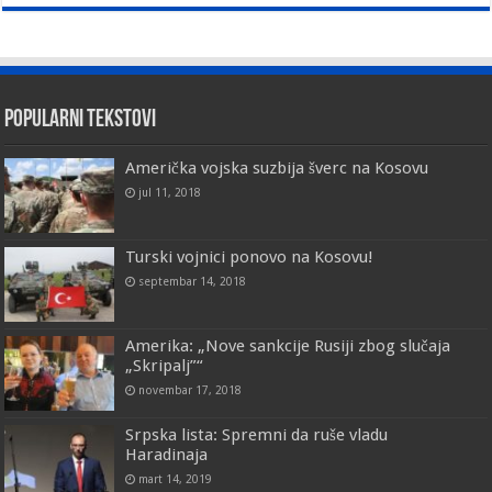
Popularni tekstovi
Američka vojska suzbija šverc na Kosovu
jul 11, 2018
Turski vojnici ponovo na Kosovu!
septembar 14, 2018
Amerika: „Nove sankcije Rusiji zbog slučaja
„Skripalj”“
novembar 17, 2018
Srpska lista: Spremni da ruše vladu
Haradinaja
mart 14, 2019